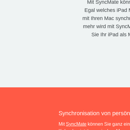
Mit SyncMate könn
Egal welches iPad M
mit Ihren Mac synchr
mehr wird mit SyncM
Sie Ihr iPad al
Synchronisation von persön
Mit
SyncMate
können Sie ganz ein