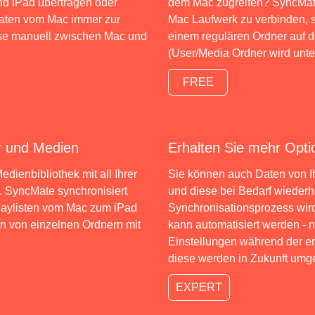
d iPad übertragen oder
dem Mac zugreifen? SyncMate
Daten vom Mac immer zur
Mac Laufwerk zu verbinden, s
ese manuell zwischen Mac und
einem regulären Ordner auf 
(User/Media Ordner wird unter
FREE
r und Medien
Erhalten Sie mehr Opti
dienbibliothek mit all Ihrer
Sie können auch Daten von I
s. SyncMate synchronisiert
und diese bei Bedarf wiederher
Playlisten vom Mac zum iPad
Synchronisationsprozess wird
on von einzelnen Ordnern mit
kann automatisiert werden - 
Einstellungen während der er
diese werden in Zukunft umge
EXPERT