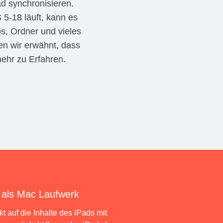
d synchronisieren.
 5-18 läuft, kann es
os, Ordner und vieles
en wir erwähnt, dass
ehr zu Erfahren.
 als Mac Laufwerk
t auf die Inhalte des iPads mit