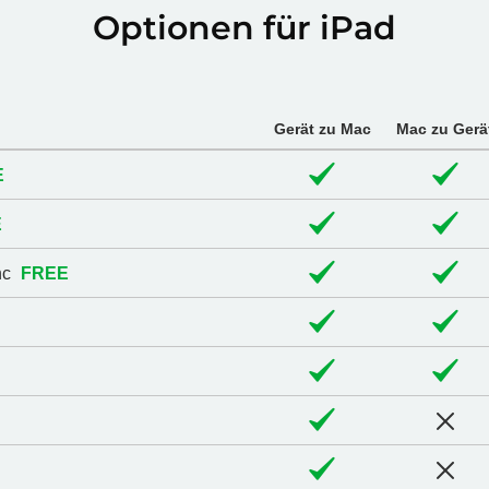
Optionen für iPad
Gerät zu Mac
Mac zu Gerä
E
E
nc
FREE