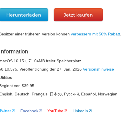
Herunterladen
Jetzt kaufen
Besitzer einer früheren Version können
verbessern mit 50% Rabatt
.
Information
macOS 10.15+
,
71.04MB
freier Speicherplatz
v
8.10.575
, Veröffentlichung
der 27. Jan, 2026
Versionshinweise
Utilities
Beginnt von $39.95
English, Deutsch, Français, 日本の, Русский, Español, Norwegian
Twitter
Facebook
YouTube
LinkedIn